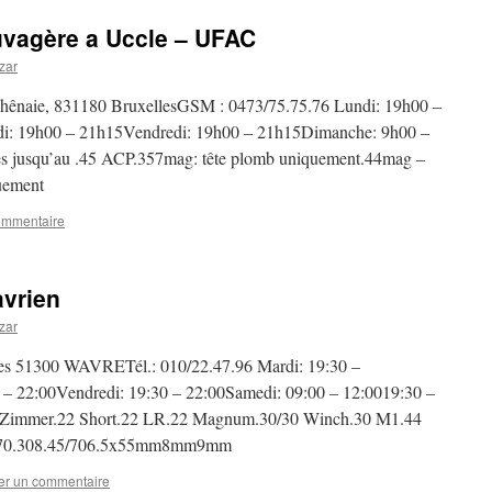
auvagère a Uccle – UFAC
zar
Chênaie, 831180 BruxellesGSM : 0473/75.75.76 Lundi: 19h00 –
di: 19h00 – 21h15Vendredi: 19h00 – 21h15Dimanche: 9h00 –
es jusqu’au .45 ACP.357mag: tête plomb uniquement.44mag –
uement
ommentaire
avrien
zar
mes 51300 WAVRETél.: 010/22.47.96 Mardi: 19:30 –
 – 22:00Vendredi: 19:30 – 22:00Samedi: 09:00 – 12:0019:30 –
2 Zimmer.22 Short.22 LR.22 Magnum.30/30 Winch.30 M1.44
.270.308.45/706.5x55mm8mm9mm
er un commentaire