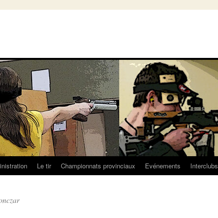
nistration
Le tir
Championnats provinciaux
Evénements
Interclubs
onczar