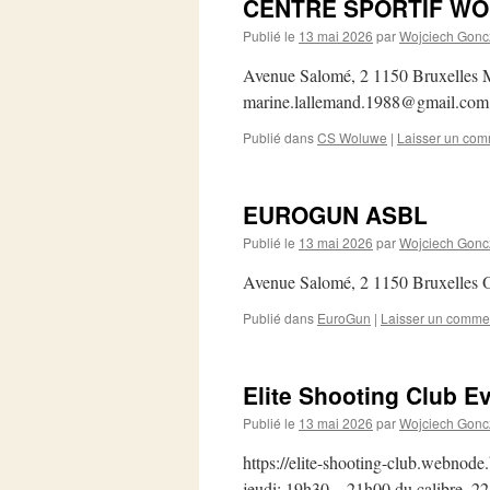
CENTRE SPORTIF WO
Publié le
13 mai 2026
par
Wojciech Gonc
Avenue Salomé, 2 1150 Bruxelles 
marine.lallemand.1988@gmail.com
Publié dans
CS Woluwe
|
Laisser un com
EUROGUN ASBL
Publié le
13 mai 2026
par
Wojciech Gonc
Avenue Salomé, 2 1150 Bruxelles 
Publié dans
EuroGun
|
Laisser un comme
Elite Shooting Club E
Publié le
13 mai 2026
par
Wojciech Gonc
https://elite-shooting-club.webno
jeudi: 19h30 – 21h00 du calibre .22 