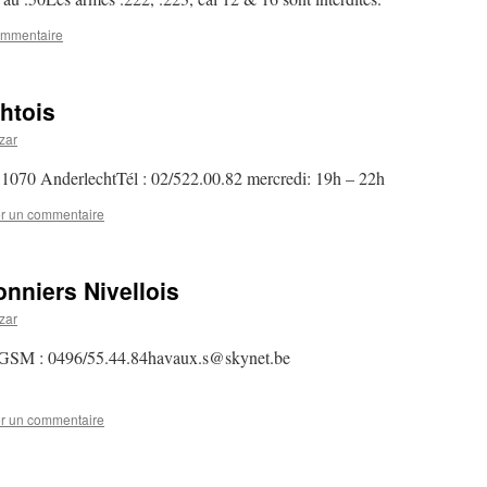
ommentaire
htois
zar
1070 AnderlechtTél : 02/522.00.82 mercredi: 19h – 22h
er un commentaire
nniers Nivellois
zar
neGSM : 0496/55.44.84havaux.s@skynet.be
er un commentaire