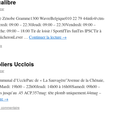
calibre
zar
nue Zénobe Gramme1300 WavreBelgique010 22 79 44info@ctm-
redi: 09:00 – 22:30Jeudi: 09:00 – 22:30Vendredi: 09:00 –
: 09:00 – 18:00 Tir de loisir / SportifTirs funTirs IPSCTir à
r bûcheronLever …
Continuer la lecture
→
re
oliers Ucclois
zar
communal d’UccleParc de « La Sauvagère”Avenue de la Chênaie,
Mardi: 19h00 – 22h00Jeudi: 14h00 à 16h00Samedi: 09h00 –
es jusqu’au .45 ACP.357mag: tête plomb uniquement.44mag –
ure
→
n commentaire