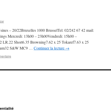
zar
sines – 20/22Bruxelles 1000 BrusselTel: 02/242 67 42 mail:
kings Mercredi: 13h00 – 23h00Vendredi: 15h00 –
 LR.22 Short6.35 Browning7.62 x 25 Tokaref7.63 x 25
belum32 S&W MC9 …
Continuer la lecture
→
mentaire
entialité