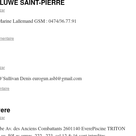
LUWE SAINT-PIERRE
zar
Marine Lallemand GSM : 0474/36.77.91
mentaire
zar
O’Sullivan Denis eurogun.asbl@gmail.com
ntaire
vere
zar
de.be Av. des Anciens Combattants 2601140 EverePiscine TRITON
au .50Les armes .222, .223, cal 12 & 16 sont interdites.