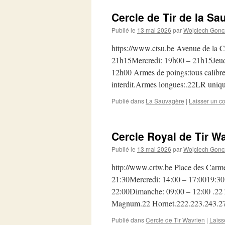
Cercle de Tir de la S
Publié le
13 mai 2026
par
Wojciech Gonc
https://www.ctsu.be Avenue de la 
21h15Mercredi: 19h00 – 21h15Jeu
12h00 Armes de poings:tous calibr
interdit.Armes longues:.22LR uniq
Publié dans
La Sauvagère
|
Laisser un c
Cercle Royal de Tir W
Publié le
13 mai 2026
par
Wojciech Gonc
http://www.crtw.be Place des Car
21:30Mercredi: 14:00 – 17:0019:30
22:00Dimanche: 09:00 – 12:00 .2
Magnum.22 Hornet.222.223.243
Publié dans
Cercle de Tir Wavrien
|
Laiss