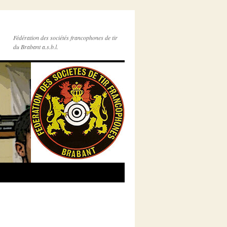
Fédération des sociétés francophones de tir
du Brabant a.s.b.l.