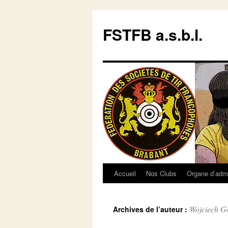
Aller
au
FSTFB a.s.b.l.
contenu
Accueil
Nos Clubs
Organe d’admi
Wojciech G
Archives de l’auteur :